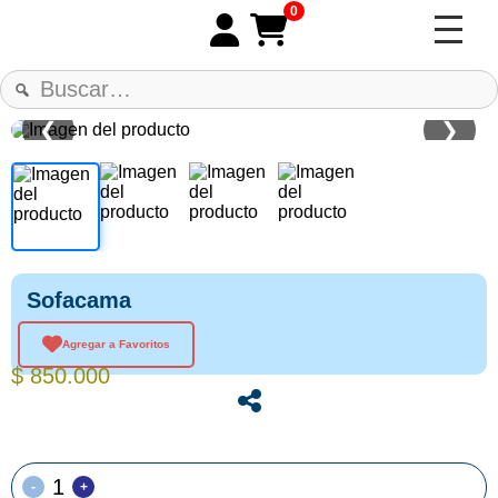
0
❮
❯
Sofacama
Agregar a Favoritos
$
850.000
-
+