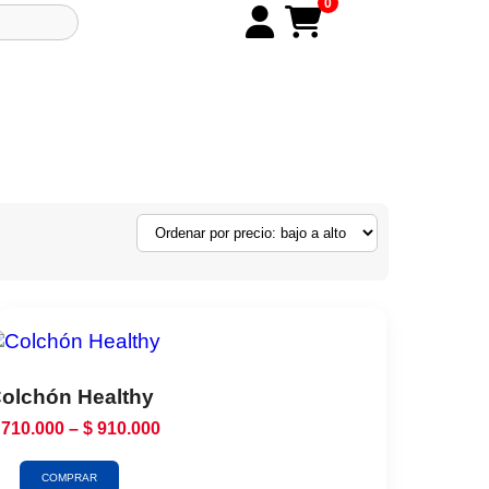
0
olchón Healthy
710.000
–
$
910.000
COMPRAR