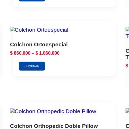
Colchon Ortoespecial
C
$
860.000
–
$
1.060.000
T
$
COMPRAR
Colchon Orthopedic Doble Pillow
C