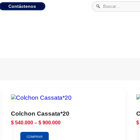
Contáctenos
Colchon Cassata*20
C
$
540.000
–
$
900.000
$
COMPRAR