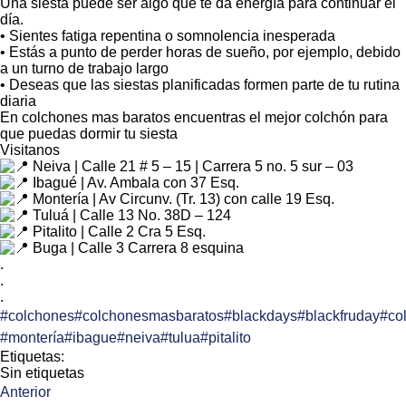
Una siesta puede ser algo que te da energía para continuar el
día.
• Sientes fatiga repentina o somnolencia inesperada
• Estás a punto de perder horas de sueño, por ejemplo, debido
a un turno de trabajo largo
• Deseas que las siestas planificadas formen parte de tu rutina
diaria
En colchones mas baratos encuentras el mejor colchón para
que puedas dormir tu siesta
Visitanos
Neiva | Calle 21 # 5 – 15 | Carrera 5 no. 5 sur – 03
Ibagué | Av. Ambala con 37 Esq.
Montería | Av Circunv. (Tr. 13) con calle 19 Esq.
Tuluá | Calle 13 No. 38D – 124
Pitalito | Calle 2 Cra 5 Esq.
Buga | Calle 3 Carrera 8 esquina
.
.
.
#colchones
#colchonesmasbaratos
#blackdays
#blackfruday
#co
#montería
#ibague
#neiva
#tulua
#pitalito
Etiquetas:
Sin etiquetas
Anterior