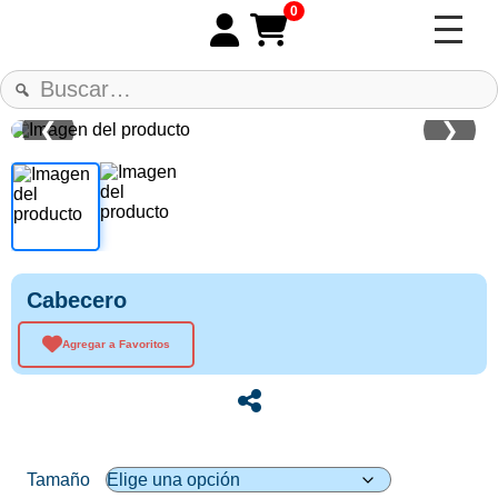
0
❮
❯
Cabecero
Agregar a Favoritos
Tamaño