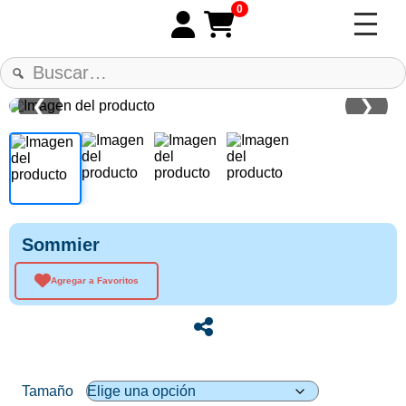
0
❮
❯
Sommier
Agregar a Favoritos
Tamaño