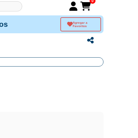
0
os
Agregar a
Favoritos