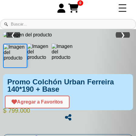
0
❮
❯
Promo Colchón Urban Ferreira
140*190 + Base
Agregar a Favoritos
$
799.000