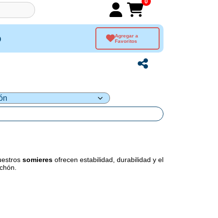
0
o
Agregar a
Favoritos
uestros
somieres
ofrecen estabilidad, durabilidad y el
lchón.