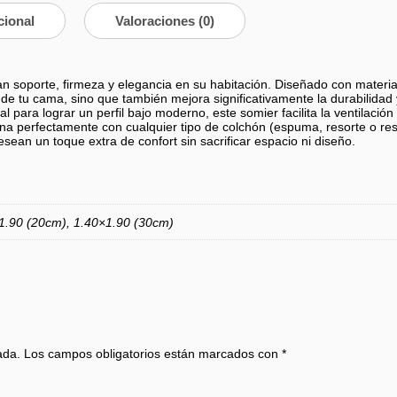
cional
Valoraciones (0)
n soporte, firmeza y elegancia en su habitación. Diseñado con materia
ca de tu cama, sino que también mejora significativamente la durabilida
al para lograr un perfil bajo moderno, este somier facilita la ventilació
a perfectamente con cualquier tipo de colchón (espuma, resorte o res
sean un toque extra de confort sin sacrificar espacio ni diseño.
1.90 (20cm), 1.40×1.90 (30cm)
ada.
Los campos obligatorios están marcados con
*